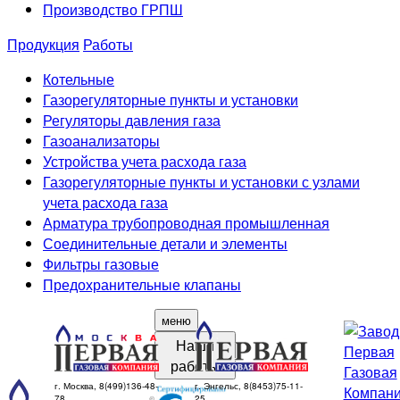
Производство ГРПШ
Продукция
Работы
Котельные
Газорегуляторные пункты и установки
Регуляторы давления газа
Газоанализаторы
Устройства учета расхода газа
Газорегуляторные пункты и установки с узлами
учета расхода газа
Арматура трубопроводная промышленная
Соединительные детали и элементы
Фильтры газовые
Предохранительные клапаны
меню
Наши
работы
г. Москва, 8(499)136-48-
г. Энгельс, 8(8453)75-11-
78
25