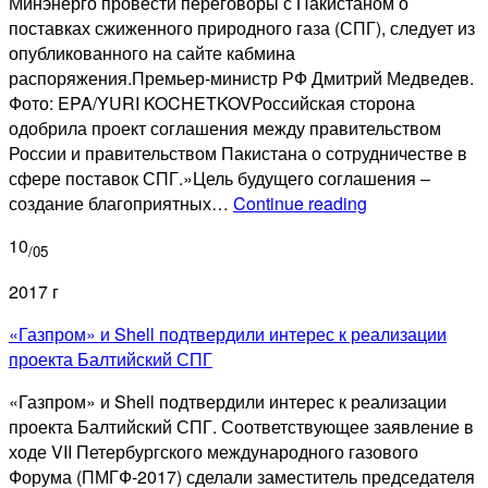
Минэнерго провести переговоры с Пакистаном о
поставках сжиженного природного газа (СПГ), следует из
опубликованного на сайте кабмина
распоряжения.Премьер-министр РФ Дмитрий Медведев.
Фото: EPA/YURI KOCHETKOVРоссийская сторона
одобрила проект соглашения между правительством
России и правительством Пакистана о сотрудничестве в
сфере поставок СПГ.»Цель будущего соглашения –
РФ
создание благоприятных…
Continue reading
проведет
10
переговоры
/05
с
2017 г
Пакистаном
о
«Газпром» и Shell подтвердили интерес к реализации
поставках
проекта Балтийский СПГ
СПГ
«Газпром» и Shell подтвердили интерес к реализации
проекта Балтийский СПГ. Соответствующее заявление в
ходе VII Петербургского международного газового
Форума (ПМГФ-2017) сделали заместитель председателя