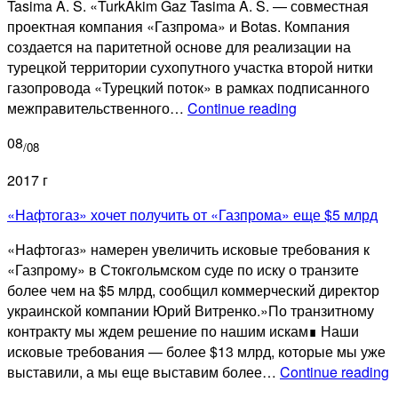
Tasima A. S. «TurkAkim Gaz Tasima A. S. — совместная
проектная компания «Газпрома» и Botas. Компания
создается на паритетной основе для реализации на
турецкой территории сухопутного участка второй нитки
газопровода «Турецкий поток» в рамках подписанного
«Газпром»
межправительственного…
Continue reading
создаст
08
с
/08
Botas
2017 г
СП
по
«Нафтогаз» хочет получить от «Газпрома» еще $5 млрд
«Турецкому
«Нафтогаз» намерен увеличить исковые требования к
потоку»
«Газпрому» в Стокгольмском суде по иску о транзите
более чем на $5 млрд, сообщил коммерческий директор
украинской компании Юрий Витренко.»По транзитному
контракту мы ждем решение по нашим искам∎ Наши
исковые требования — более $13 млрд, которые мы уже
«
выставили, а мы еще выставим более…
Continue reading
х