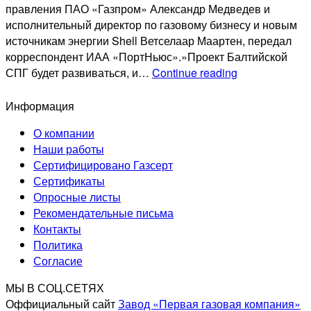
правления ПАО «Газпром» Александр Медведев и
исполнительный директор по газовому бизнесу и новым
источникам энергии Shell Ветселаар Маартен, передал
корреспондент ИАА «ПортНьюс».»Проект Балтийской
«Газпром»
СПГ будет развиваться, и…
Continue reading
и
Shell
Информация
подтвердили
О компании
интерес
Наши работы
к
Сертифицировано Газсерт
реализации
Сертификаты
проекта
Опросные листы
Балтийский
Рекомендательные письма
СПГ
Контакты
Политика
Согласие
МЫ В СОЦ.СЕТЯХ
Оффициальный сайт
Завод «Первая газовая компания»