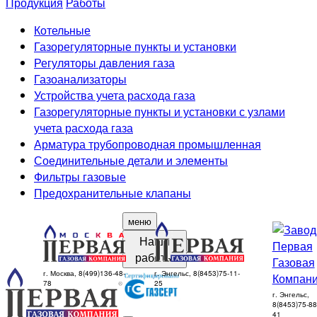
Продукция
Работы
Котельные
Газорегуляторные пункты и установки
Регуляторы давления газа
Газоанализаторы
Устройства учета расхода газа
Газорегуляторные пункты и установки с узлами
учета расхода газа
Арматура трубопроводная промышленная
Соединительные детали и элементы
Фильтры газовые
Предохранительные клапаны
меню
Наши
работы
г. Москва, 8(499)136-48-
г. Энгельс, 8(8453)75-11-
78
25
г. Энгельс,
8(8453)75-88
41