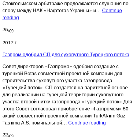
Стокгольмском арбитраже продолжаются слушания по
спору между НАК «Нафтогаз Украины» и…
Continue
«Нафтогаз»
reading
нацелился
25
на
/09
зарубежные
2017 г
активы
«Газпрома»
Газпром одобрил СП для сухопутного Турецкого потока
Совет директоров «Газпрома» одобрил создание с
турецкой Botas совместной проектной компании для
строительства сухопутного участка газопровода
«Турецкий поток». СП создается на паритетной основе
для реализации на турецкой территории сухопутного
участка второй нитки газопровода «Турецкий поток».Для
этого Совет согласовал приобретение «Газпромом» 50
акций совместной проектной компании TurkAk∎m Gaz
Газпром
Tas∎ma A.S. номинальной…
Continue reading
одобрил
22
СП
/09