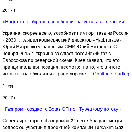
для
2017 г
сухопутного
Турецкого
«Нафтогаз»: Украина возобновит закупку газа в России
потока
Украина, скорее всего, возобновит импорт газа из России
к 2030 г., заявил коммерческий директор «Нафтогаза»
Юрий Витренко украинским СМИ.Юрий Витренко. С
ноября 2015 г. Украина закупает российский газ в
Евросоюза по реверсной схеме. Киев заявил, что это
принципиальная позиция, несмотря на то, что в итоге
«
импорт газа обходится стране дороже,…
Continue reading
У
17
в
/09
з
2017 г
г
в
«Газпром» создаст с Botas СП по «Турецкому потоку»
Р
Совет директоров «Газпрома» 21 сентября рассмотрит
вопрос об участии в проектной компании TurkAkim Gaz