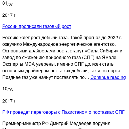
31
п
/07
о
2017 г
«
е
России прописали газовый рост
$
Россию ждет рост добычи газа. Такой прогноз до 2022 г.
м
озвучило Международное энергетическое агентство.
Основными драйверами роста станут «Сила Сибири» и
завод по сжижению природного газа (СПГ) на Ямале.
Эксперты МЭА уверены, именно СПГ должен стать
основным драйвером роста как добычи, так и экспорта.
Р
Позднее газ уже начнут поставлять по…
Continue reading
п
10
г
/06
р
2017 г
РФ проведет переговоры с Пакистаном о поставках СПГ
Премьер-министр РФ Дмитрий Медведев поручил