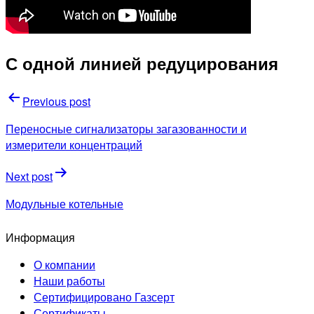
С одной линией редуцирования
Навигация
Previous post
по
Переносные сигнализаторы загазованности и
записям
измерители концентраций
Next post
Модульные котельные
Информация
О компании
Наши работы
Сертифицировано Газсерт
Сертификаты