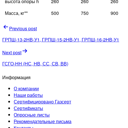
высота опоры h
260
260
260
Масса, кг**
500
750
900
Навигация
Previous post
по
ГРПШ-13-2НВ-У1, ГРПШ-15-2НВ-У1, ГРПШ-16-2НВ-У1
записям
Next post
ГСГО-НН (НС, НВ, СС, СВ, ВВ)
Информация
О компании
Наши работы
Сертифицировано Газсерт
Сертификаты
Опросные листы
Рекомендательные письма
Контакты