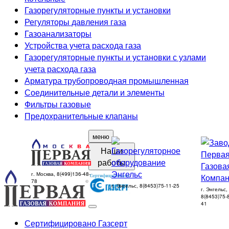
Газорегуляторные пункты и установки
Регуляторы давления газа
Газоанализаторы
Устройства учета расхода газа
Газорегуляторные пункты и установки с узлами
учета расхода газа
Арматура трубопроводная промышленная
Соединительные детали и элементы
Фильтры газовые
Предохранительные клапаны
меню
Наши
работы
г. Москва, 8(499)136-48-
78
г. Энгельс, 8(8453)75-11-25
г. Энгельс,
8(8453)75-
41
Сертифицировано Газсерт