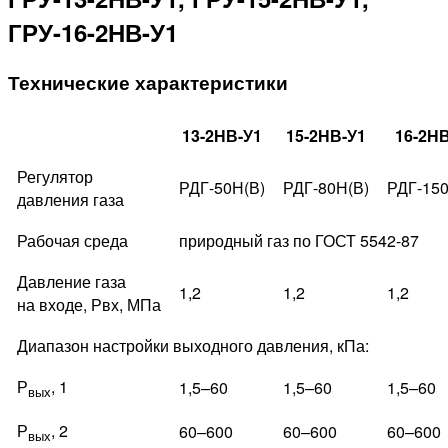
ГРУ-16-2НВ-У1
Технические характеристики
13-2НВ-У1
15-2НВ-У1
16-2НВ
Регулятор
РДГ-50Н(В)
РДГ-80Н(В)
РДГ-150
давления газа
Рабочая среда
природный газ по ГОСТ 5542-87
Давление газа
1,2
1,2
1,2
на входе, Рвх, МПа
Диапазон настройки выходного давления, кПа:
Р
, 1
1,5–60
1,5–60
1,5–60
вых
Р
, 2
60–600
60–600
60–600
вых