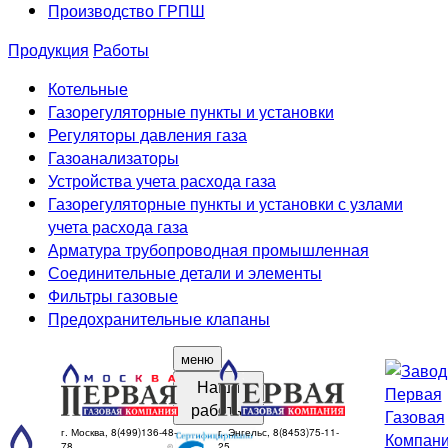
Производство ГРПШ
Продукция
Работы
Котельные
Газорегуляторные пункты и установки
Регуляторы давления газа
Газоанализаторы
Устройства учета расхода газа
Газорегуляторные пункты и установки с узлами
учета расхода газа
Арматура трубопроводная промышленная
Соединительные детали и элементы
Фильтры газовые
Предохранительные клапаны
меню
Наши
работы
г. Москва, 8(499)136-48-
г. Энгельс, 8(8453)75-11-
78
25