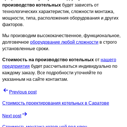
производство котельных
будет зависеть от
технологических характеристик, сложности монтажа,
мощности, типа, расположения оборудования и других
факторов.
Мы производим высококачественное, функциональное,
долговечное
оборудование любой сложности
в строго
установленные сроки.
Стоимость на производство котельных
от
нашего
предприятия
будет рассчитываться индивидуально по
каждому заказу. Все подробности уточняйте по
указанным на сайте контактам.
Навигация
Previous post
по
Стоимость проектирования котельных в Саратове
записям
Next post
Стоимость монтажа котельной под ключ